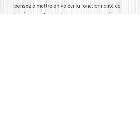
pensez à mettre en valeur la fonctionnalité de
la pièce, car il s’agit de la première chose à
laquelle les gens penseront. Peuvent-ils y faire
facilement la cuisine ? Peuvent-ils y inviter du
monde ou du moins y manger en famille sans
se marcher dessus?
La cuisine rustique présente un charme
authentique et champêtre à valoriser
impérativement, car aujourd’hui, les gens
recherchent du naturel et du fonctionnel!
Ainsi, ajoutez une touche de fraicheur en
peignant les murs, les meubles et
éventuellement le sol dans une teinte blanche
ou crème, plutôt pâle; idéalement neutre et
claire pour rassurer quant à l’hygiène de la